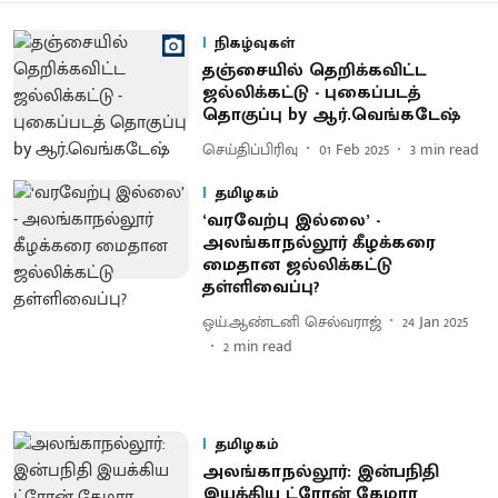
நிகழ்வுகள்
தஞ்சையில் தெறிக்கவிட்ட
ஜல்லிக்கட்டு - புகைப்படத்
தொகுப்பு by ஆர்.வெங்கடேஷ்
செய்திப்பிரிவு
01 Feb 2025
3
min read
தமிழகம்
‘வரவேற்பு இல்லை’ -
அலங்காநல்லூர் கீழக்கரை
மைதான ஜல்லிக்கட்டு
தள்ளிவைப்பு?
ஒய்.ஆண்டனி செல்வராஜ்
24 Jan 2025
2
min read
தமிழகம்
அலங்காநல்லூர்: இன்பநிதி
இயக்கிய ட்ரோன் கேமரா