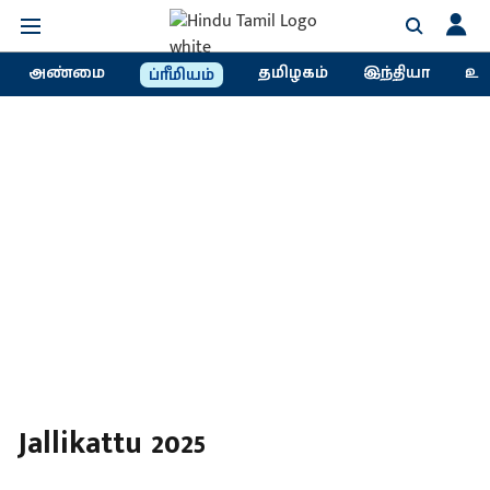
அண்மை
தமிழகம்
இந்தியா
உல
ப்ரீமியம்
Jallikattu 2025