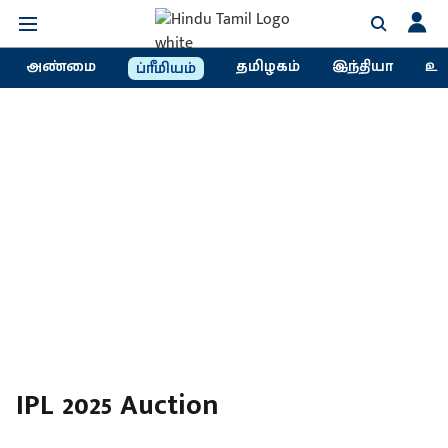
அண்மை
தமிழகம்
இந்தியா
உல
ப்ரீமியம்
IPL 2025 Auction