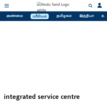
அண்மை
தமிழகம்
இந்தியா
உல
ப்ரீமியம்
integrated service centre