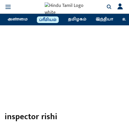
அண்மை
தமிழகம்
இந்தியா
உல
ப்ரீமியம்
inspector rishi