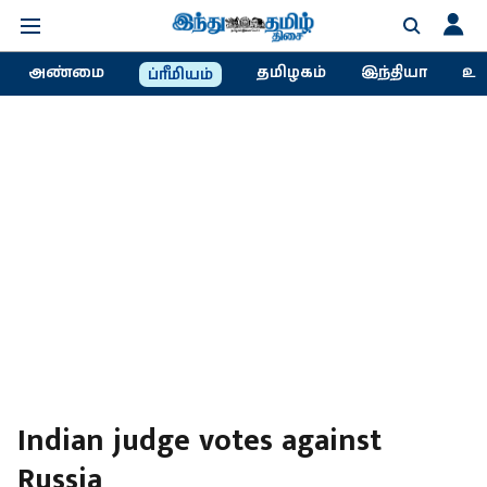
அண்மை
தமிழகம்
இந்தியா
உல
ப்ரீமியம்
Indian judge votes against
Russia