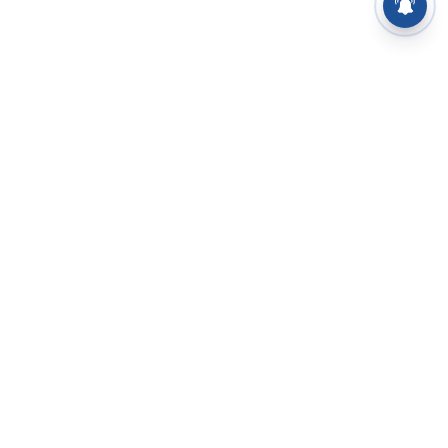
⌄
செய்திகள்