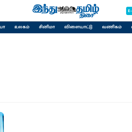
E
யா
உலகம்
சினிமா
விளையாட்டு
வணிகம்