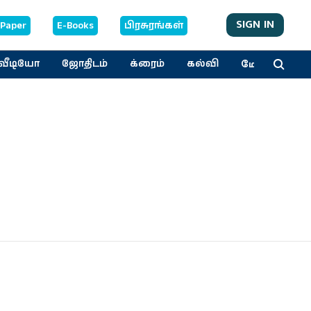
SIGN IN
-Paper
E-Books
பிரசுரங்கள்
மேலும்
வீடியோ
ஜோதிடம்
க்ரைம்
கல்வி