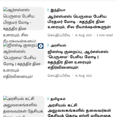
இந்தியா
ஆர்எஸ்எஸ் பெருமை பேசிய
பிரதமர் மோடி - சுதந்திர தின
உரையும், சில ரியாக்‌ஷன்களும்!
செய்திப்பிரிவு
16 Aug 2025
3
min read
அரசியல்
ஜிஎஸ்டி குறைப்பு, ஆர்எஸ்எஸ்
‘பெருமை’ பேசிய மோடி |
சுதந்திர தின உரையும்
எதிர்வினையும்!
செய்திப்பிரிவு
16 Aug 2025
தமிழகம்
அரசியல் கட்சி
அலுவலகங்களில் தலைவர்கள்
தேசியக் கொடி ஏற்றி மரியாதை