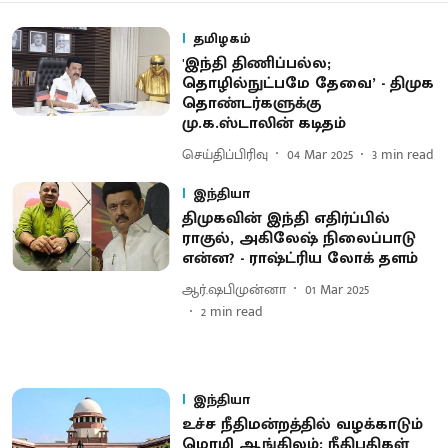
தமிழகம்
'இந்தி திணிப்பல்ல;
தொழில்நுட்பமே தேவை’ - திமுக
தொண்டர்களுக்கு
மு.க.ஸ்டாலின் கடிதம்
செய்திப்பிரிவு
04 Mar 2025
3
min read
இந்தியா
திமுகவின் இந்தி எதிர்ப்பில்
ராகுல், அகிலேஷ் நிலைப்பாடு
என்ன? - ராஷ்ட்ரிய லோக் தளம்
ஆர்.ஷபிமுன்னா
01 Mar 2025
2
min read
இந்தியா
உச்ச நீதிமன்றத்தில் வழக்காடும்
மொழி ஆங்கிலம்: நீதிபதிகள்