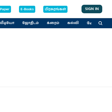
SIGN IN
-Paper
E-Books
பிரசுரங்கள்
மேலும்
வீடியோ
ஜோதிடம்
க்ரைம்
கல்வி