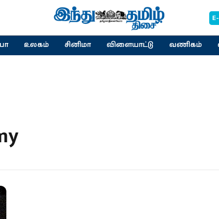
E
யா
உலகம்
சினிமா
விளையாட்டு
வணிகம்
my