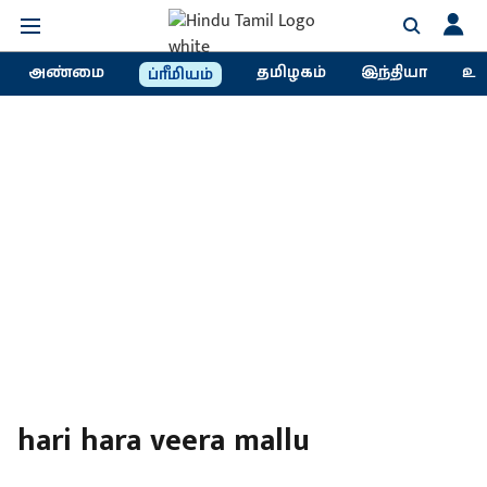
அண்மை
தமிழகம்
இந்தியா
உல
ப்ரீமியம்
hari hara veera mallu