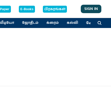
SIGN IN
-Paper
E-Books
பிரசுரங்கள்
மேலும்
வீடியோ
ஜோதிடம்
க்ரைம்
கல்வி