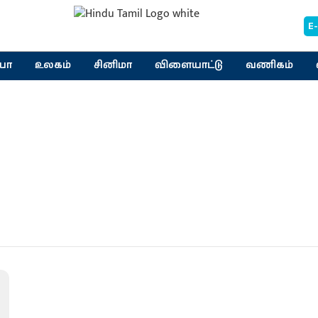
E
யா
உலகம்
சினிமா
விளையாட்டு
வணிகம்