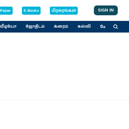
SIGN IN
-Paper
E-Books
பிரசுரங்கள்
மேலும்
வீடியோ
ஜோதிடம்
க்ரைம்
கல்வி