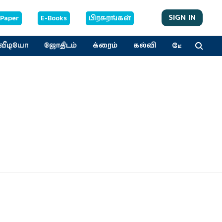
SIGN IN
-Paper
E-Books
பிரசுரங்கள்
மேலும்
வீடியோ
ஜோதிடம்
க்ரைம்
கல்வி