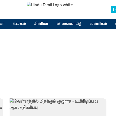
E
யா
உலகம்
சினிமா
விளையாட்டு
வணிகம்