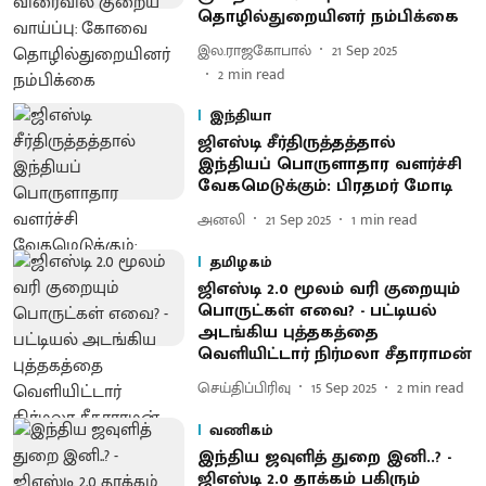
தொழில்துறையினர் நம்பிக்கை
இல.ராஜகோபால்
21 Sep 2025
2
min read
இந்தியா
ஜிஎஸ்டி சீர்திருத்தத்தால்
இந்தியப் பொருளாதார வளர்ச்சி
வேகமெடுக்கும்: பிரதமர் மோடி
அனலி
21 Sep 2025
1
min read
தமிழகம்
ஜிஎஸ்டி 2.0 மூலம் வரி குறையும்
பொருட்கள் எவை? - பட்டியல்
அடங்கிய புத்தகத்தை
வெளியிட்டார் நிர்மலா சீதாராமன்
செய்திப்பிரிவு
15 Sep 2025
2
min read
வணிகம்
இந்திய ஜவுளித் துறை இனி..? -
ஜிஎஸ்டி 2.0 தாக்கம் பகிரும்