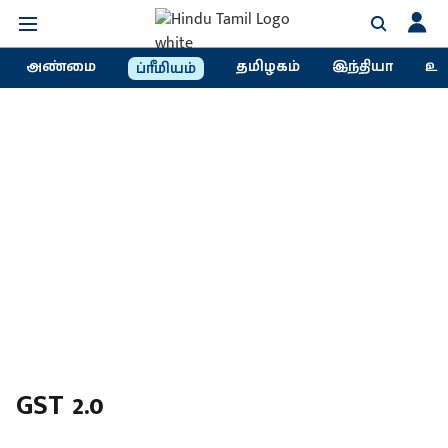
அண்மை
தமிழகம்
இந்தியா
உல
ப்ரீமியம்
GST 2.0