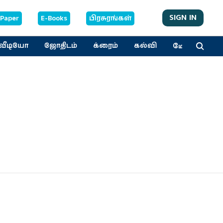
SIGN IN
-Paper
E-Books
பிரசுரங்கள்
மேலும்
வீடியோ
ஜோதிடம்
க்ரைம்
கல்வி