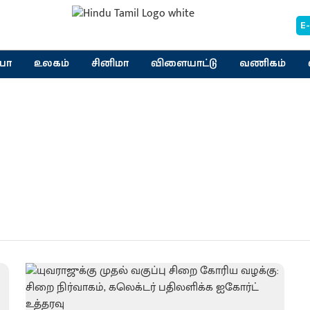
E
யா
உலகம்
சினிமா
விளையாட்டு
வணிகம்