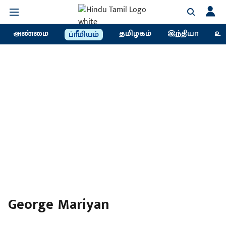
அண்மை
தமிழகம்
இந்தியா
உல
ப்ரீமியம்
George Mariyan