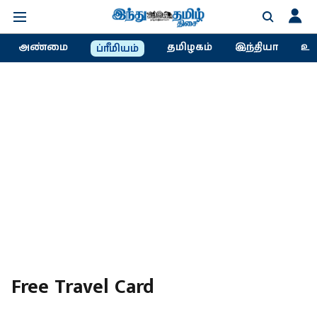
அண்மை
தமிழகம்
இந்தியா
உல
ப்ரீமியம்
Free Travel Card