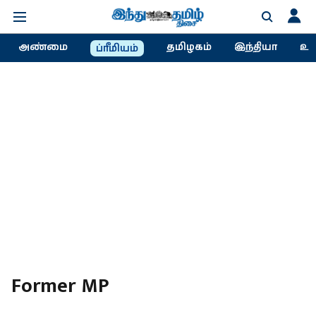
அண்மை
தமிழகம்
இந்தியா
உல
ப்ரீமியம்
Former MP