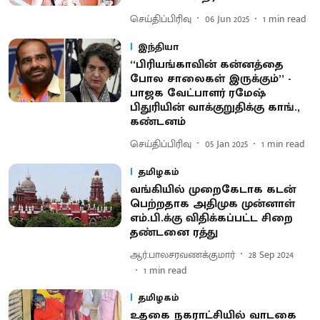
செய்திப்பிரிவு
06 Jun 2025
1
min read
இந்தியா
‘‘பிரியங்காவின் கன்னத்தை
போல சாலைகள் இருக்கும்’’ -
பாஜக வேட்பாளர் ரமேஷ்
பிதுரியின் வாக்குறுதிக்கு காங்.,
கண்டனம்
செய்திப்பிரிவு
05 Jan 2025
1
min read
தமிழகம்
வங்கியில் முறைகேடாக கடன்
பெற்றதாக அதிமுக முன்னாள்
எம்.பி.க்கு விதிக்கப்பட்ட சிறை
தண்டனை ரத்து
ஆர்.பாலசரவணக்குமார்
28 Sep 2024
1
min read
தமிழகம்
உதகை நகராட்சியில் வாடகை