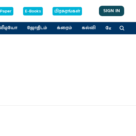
SIGN IN
-Paper
E-Books
பிரசுரங்கள்
மேலும்
வீடியோ
ஜோதிடம்
க்ரைம்
கல்வி