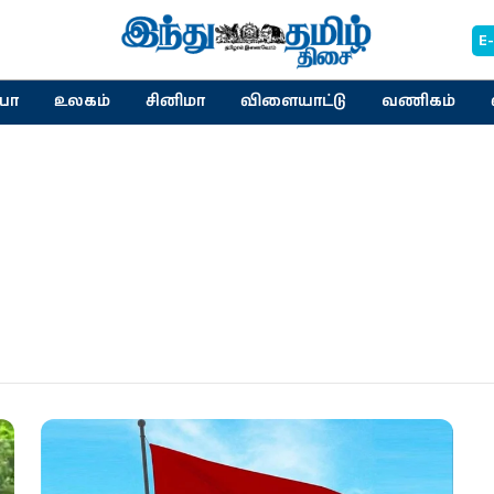
E
யா
உலகம்
சினிமா
விளையாட்டு
வணிகம்