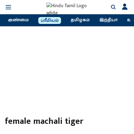
அண்மை
தமிழகம்
இந்தியா
உல
ப்ரீமியம்
female machali tiger