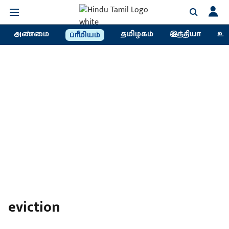
அண்மை
தமிழகம்
இந்தியா
உல
ப்ரீமியம்
eviction