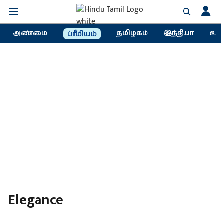
அண்மை
தமிழகம்
இந்தியா
உல
ப்ரீமியம்
Elegance