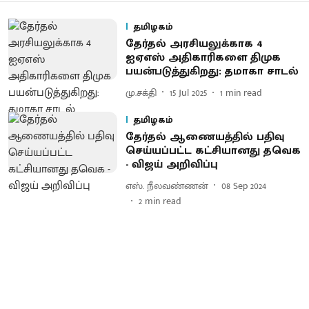
தமிழகம்
தேர்தல் அரசியலுக்காக 4
ஐஏஎஸ் அதிகாரிகளை திமுக
பயன்படுத்துகிறது: தமாகா சாடல்
மு.சக்தி
15 Jul 2025
1
min read
தமிழகம்
தேர்தல் ஆணையத்தில் பதிவு
செய்யப்பட்ட கட்சியானது தவெக
- விஜய் அறிவிப்பு
எஸ். நீலவண்ணன்
08 Sep 2024
2
min read