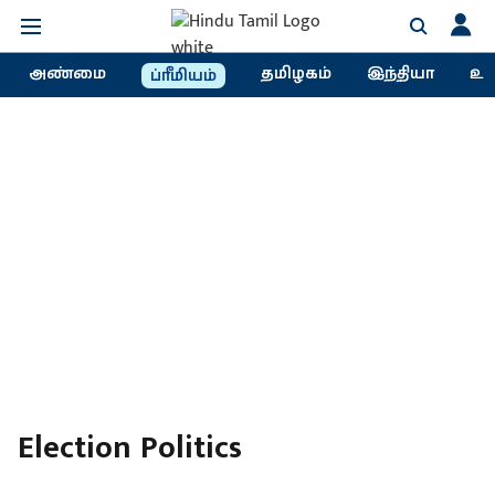
அண்மை
தமிழகம்
இந்தியா
உல
ப்ரீமியம்
Election Politics