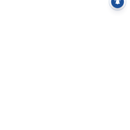
⌄
செய்திகள்