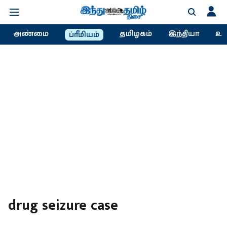
அண்மை
தமிழகம்
இந்தியா
உல
ப்ரீமியம்
drug seizure case