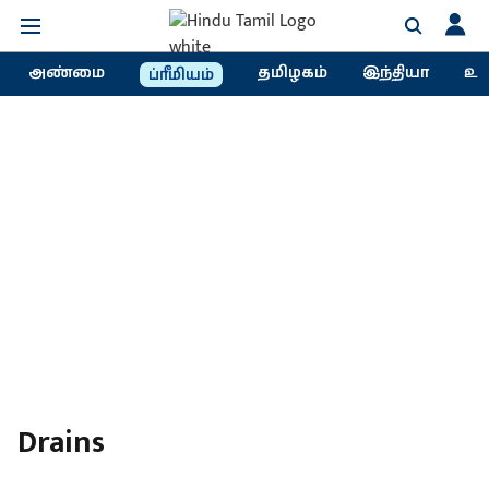
அண்மை
தமிழகம்
இந்தியா
உல
ப்ரீமியம்
Drains