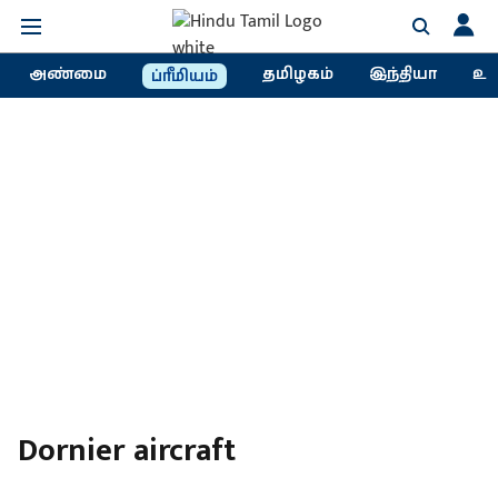
அண்மை
தமிழகம்
இந்தியா
உல
ப்ரீமியம்
Dornier aircraft