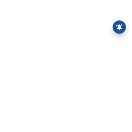
⌄
செய்திகள்