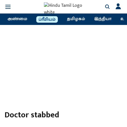
அண்மை
தமிழகம்
இந்தியா
உல
ப்ரீமியம்
Doctor stabbed