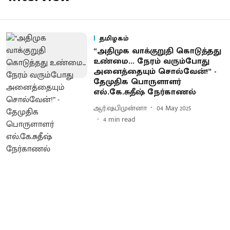
தமிழகம்
“அதிமுக வாக்குறுதி கொடுத்தது
உண்மை... நேரம் வரும்போது
அனைத்தையும் சொல்வேன்!” -
தேமுதிக பொருளாளர்
எல்.கே.சுதீஷ் நேர்காணல்
ஆர்.ஷபிமுன்னா
04 May 2025
4
min read