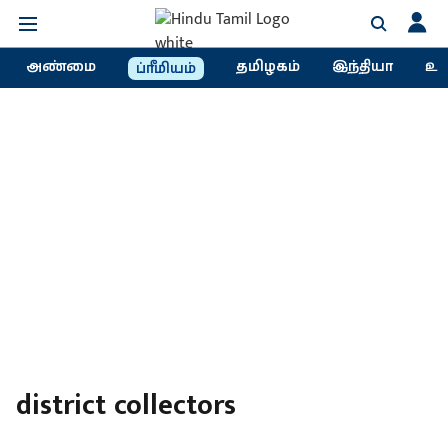
அண்மை
தமிழகம்
இந்தியா
உல
ப்ரீமியம்
district collectors