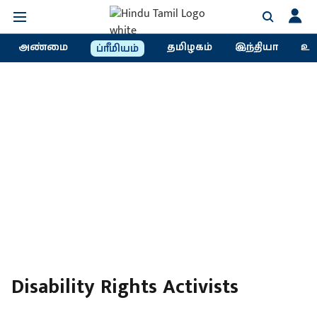
அண்மை
தமிழகம்
இந்தியா
உல
ப்ரீமியம்
Disability Rights Activists