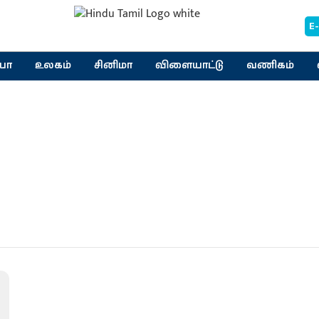
E
யா
உலகம்
சினிமா
விளையாட்டு
வணிகம்