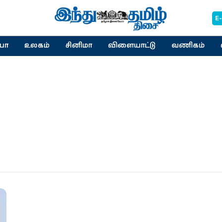
E
யா
உலகம்
சினிமா
விளையாட்டு
வணிகம்