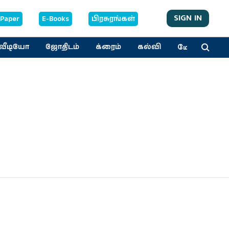
SIGN IN
-Paper
E-Books
பிரசுரங்கள்
மேலும்
வீடியோ
ஜோதிடம்
க்ரைம்
கல்வி