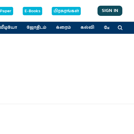
SIGN IN
-Paper
E-Books
பிரசுரங்கள்
மேலும்
வீடியோ
ஜோதிடம்
க்ரைம்
கல்வி