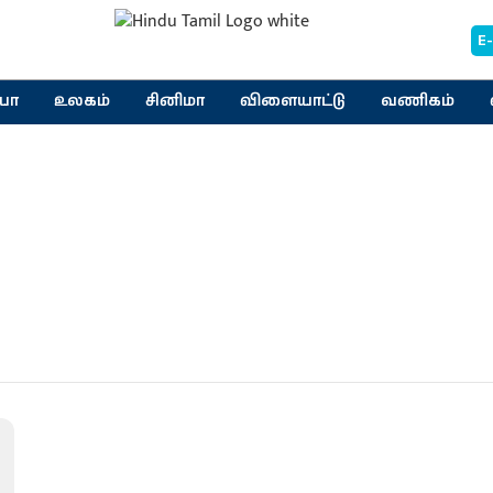
E
யா
உலகம்
சினிமா
விளையாட்டு
வணிகம்