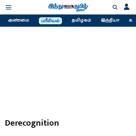
அண்மை
தமிழகம்
இந்தியா
உல
ப்ரீமியம்
Derecognition