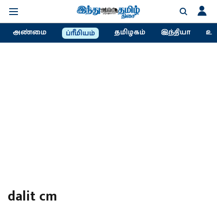
அண்மை
தமிழகம்
இந்தியா
உல
ப்ரீமியம்
dalit cm