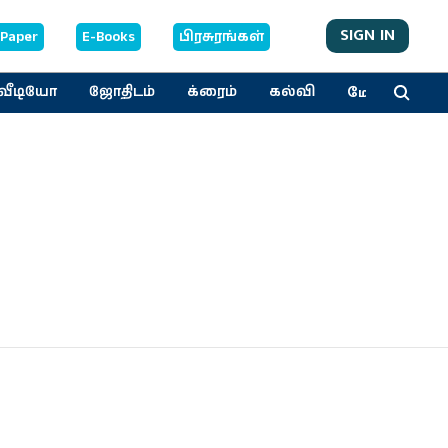
SIGN IN
-Paper
E-Books
பிரசுரங்கள்
மேலும்
வீடியோ
ஜோதிடம்
க்ரைம்
கல்வி