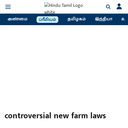
அண்மை
தமிழகம்
இந்தியா
உல
ப்ரீமியம்
controversial new farm laws