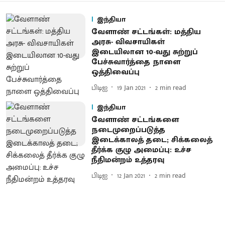
இந்தியா
வேளாண் சட்டங்கள்: மத்திய
அரசு- விவசாயிகள்
இடையிலான 10-வது சுற்றுப்
பேச்சுவார்த்தை நாளை
ஒத்திவைப்பு
பிடிஐ
19 Jan 2021
2
min read
இந்தியா
வேளாண் சட்டங்களை
நடைமுறைப்படுத்த
இடைக்காலத் தடை; சிக்கலைத்
தீர்க்க குழு அமைப்பு: உச்ச
நீதிமன்றம் உத்தரவு
பிடிஐ
12 Jan 2021
2
min read