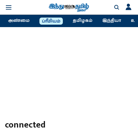
அண்மை
தமிழகம்
இந்தியா
உல
ப்ரீமியம்
connected