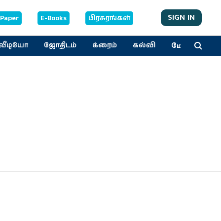
SIGN IN
-Paper
E-Books
பிரசுரங்கள்
மேலும்
வீடியோ
ஜோதிடம்
க்ரைம்
கல்வி