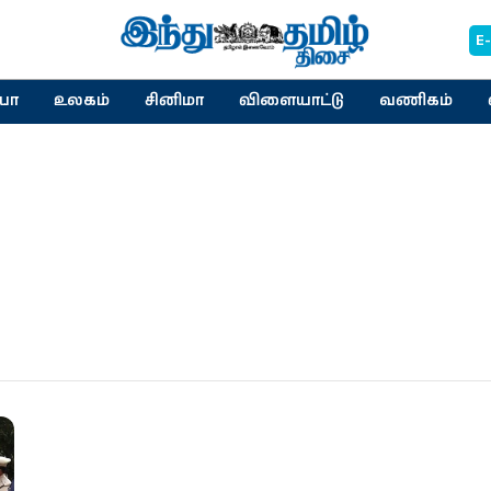
E
யா
உலகம்
சினிமா
விளையாட்டு
வணிகம்