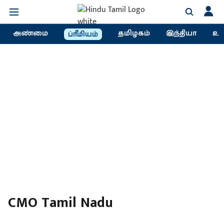
அண்மை
தமிழகம்
இந்தியா
உல
ப்ரீமியம்
CMO Tamil Nadu