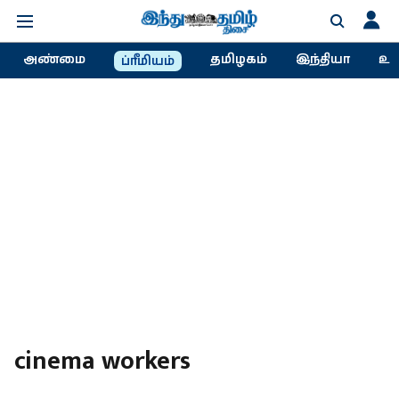
அண்மை
தமிழகம்
இந்தியா
உல
ப்ரீமியம்
cinema workers