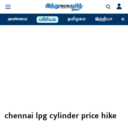
அண்மை
தமிழகம்
இந்தியா
உல
ப்ரீமியம்
chennai lpg cylinder price hike