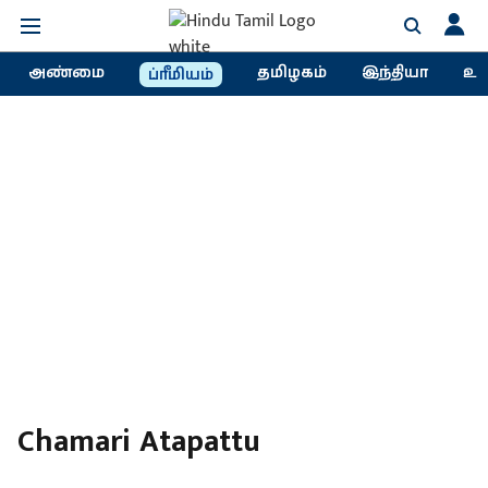
அண்மை
தமிழகம்
இந்தியா
உல
ப்ரீமியம்
Chamari Atapattu