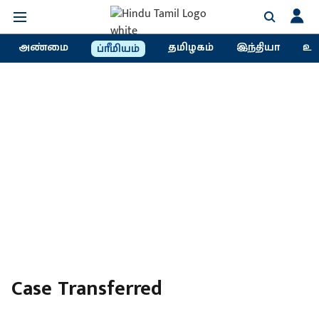
அண்மை
தமிழகம்
இந்தியா
உல
ப்ரீமியம்
Case Transferred