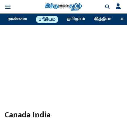
அண்மை
தமிழகம்
இந்தியா
உல
ப்ரீமியம்
Canada India