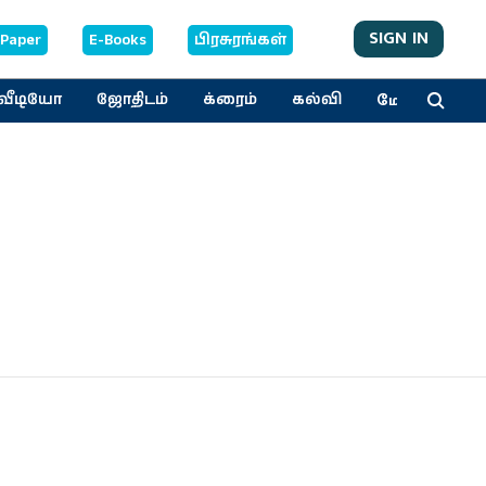
SIGN IN
-Paper
E-Books
பிரசுரங்கள்
மேலும்
வீடியோ
ஜோதிடம்
க்ரைம்
கல்வி