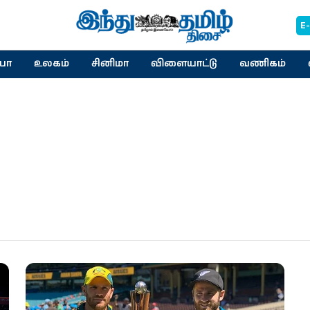
E
யா
உலகம்
சினிமா
விளையாட்டு
வணிகம்