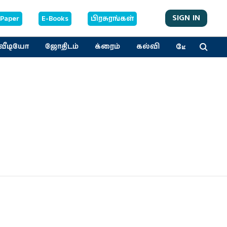
SIGN IN
-Paper
E-Books
பிரசுரங்கள்
மேலும்
வீடியோ
ஜோதிடம்
க்ரைம்
கல்வி