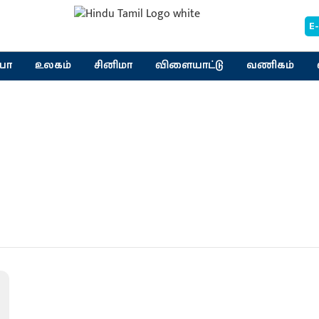
E
யா
உலகம்
சினிமா
விளையாட்டு
வணிகம்