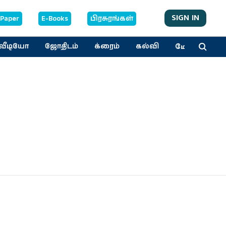
SIGN IN
-Paper
E-Books
பிரசுரங்கள்
மேலும்
வீடியோ
ஜோதிடம்
க்ரைம்
கல்வி