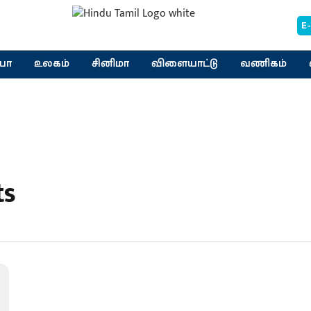
E
யா
உலகம்
சினிமா
விளையாட்டு
வணிகம்
ts