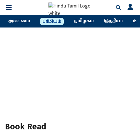
அண்மை
தமிழகம்
இந்தியா
உல
ப்ரீமியம்
Book Read